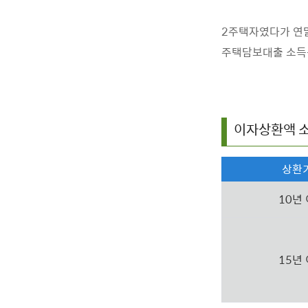
2주택자였다가 연말
주택담보대출 소득공
이자상환액 
상환
10년
15년