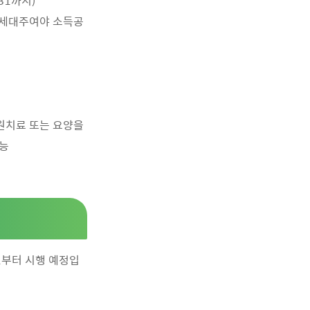
31까지)
지 세대주여야 소득공
원치료 또는 요양을
가능
.1부터 시행 예정입