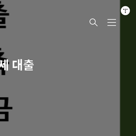
메
뉴
세 대출