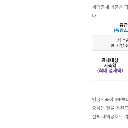
세액공제 기준은 다
다.
총급
(종합소
세액
※ 지방
공제대상
저축액
(최대 절세액)
연금저축이 IRP보
으시는 것을 추천드
전체 세액공제도 가