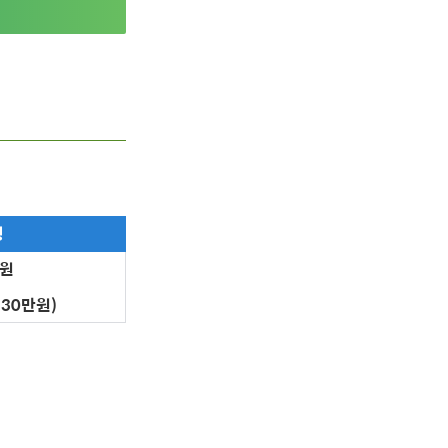
정
만원
 30만원)