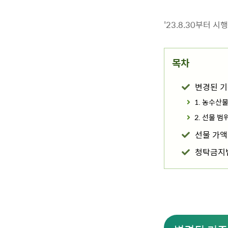
'23.8.30부터
목차
변경된 
1. 농수산
2. 선물 범
선물 가액
청탁금지