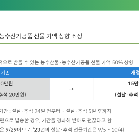
·농수산가공품 선물 가액 상향 조정
적으로 받을 수 있는 농수산물·농수산가공품 선물 가액 50% 상향
기존
개
10만원
15
→
추석 20만원)
(설날·추석
간 : 설날·추석 24일 전부터 ~ 설날·추석 5일 후까지
편으로 발송한 경우, 기간을 경과해 받아도 괜찮다고 함
은 9/29이므로, '23년의
설날·추석 선물기간은 9/5 ~ 10/4)