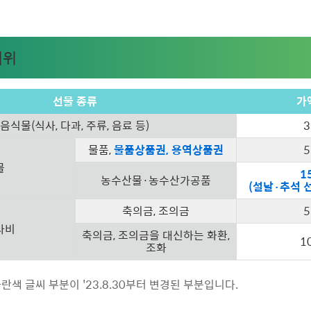
범위
선물 종류
가
음식물(식사, 다과, 주류, 음료 등)
물품,
물품상품권, 용역상품권
물
1
농수산물·농수산가공품
(설날·추석 
축의금, 조의금
사비
축의금, 조의금을 대신하는 화환,
1
조화
란색 글씨 부분이 '23.8.30부터 변경된 부분입니다.