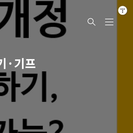
메
뉴
기·기프