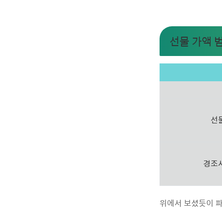
선물 가액 
선
경조
위에서 보셨듯이 파