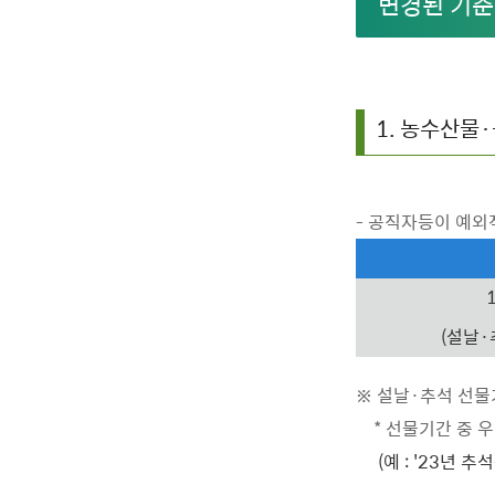
변경된 기준
1. 농수산물
- 공직자등이 예외
(설날·
※ 설날·추석 선물기
* 선물기간 중 우
(예 : '23년 추석