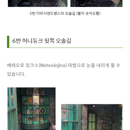
5번 더비시앤드뱅스의 오솔길 (물이 솟아오름)
6번 허니듀크 뒷쪽 오솔길
메테오로 징크스(Meteolojinx) 마법으로 눈을 내리게 할 수
있습니다.