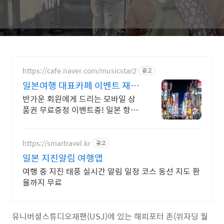
https://cafe.naver.com/musicstar2
광고
일본여행 대표카페 이벤트 재팬
로그
반가운 회원에게 드리는 모바일 상
품권 무료증정 이벤트중! 일본 항공
권 할인 정보 공유
https://smartravel.kr
광고
일본 지진알림 여행앱
여행 중 지진 태풍 실시간 알림 일정 코스 동선 지도 환
율까지 무료
유니버셜스튜디오재팬(USJ)에 있는 해피포터 존(위자딩 월